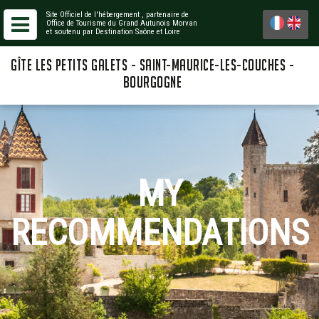
Site Officiel de l'hébergement
, partenaire de
Office de Tourisme du Grand Autunois Morvan
et soutenu par Destination Saône et Loire
GÎTE LES PETITS GALETS - SAINT-MAURICE-LES-COUCHES -
BOURGOGNE
MY
RECOMMENDATIONS